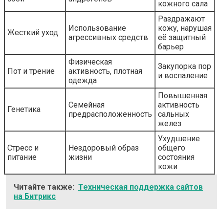
кожного сала
Раздражают
Использование
кожу, нарушая
Жесткий уход
агрессивных средств
её защитный
барьер
Физическая
Закупорка пор
Пот и трение
активность, плотная
и воспаление
одежда
Повышенная
Семейная
активность
Генетика
предрасположенность
сальных
желез
Ухудшение
Стресс и
Нездоровый образ
общего
питание
жизни
состояния
кожи
Читайте также:
Техническая поддержка сайтов
на Битрикс