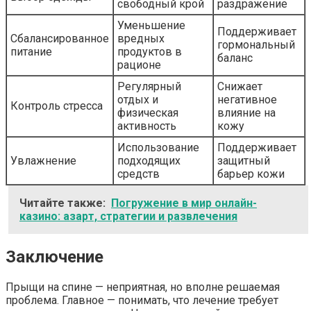
свободный крой
раздражение
Уменьшение
Поддерживает
Сбалансированное
вредных
гормональный
питание
продуктов в
баланс
рационе
Регулярный
Снижает
отдых и
негативное
Контроль стресса
физическая
влияние на
активность
кожу
Использование
Поддерживает
Увлажнение
подходящих
защитный
средств
барьер кожи
Читайте также:
Погружение в мир онлайн-
казино: азарт, стратегии и развлечения
Заключение
Прыщи на спине — неприятная, но вполне решаемая
проблема. Главное — понимать, что лечение требует