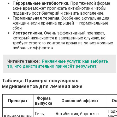
Пероральные антибиотики.
При тяжёлой форме
акне врач может прописать антибиотики, чтобы
подавить рост бактерий и снизить воспаление.
Гормональная терапия.
Особенно актуальна для
женщин, если причина прыщей — гормональные
сбои.
Изотретиноин.
Очень эффективный препарат,
который назначается в запущенных случаях, но
требует строгого контроля врача из-за возможных
побочных эффектов.
Читайте также:
Рекламные услуги: как выбрать
то, что действительно принесёт результат
Таблица: Примеры популярных
медикаментов для лечения акне
Форма
Препарат
Основной эффект
Ос
выпуска
Подх
Гель,
Антибиотик, борется с
Клиндомицин
мест