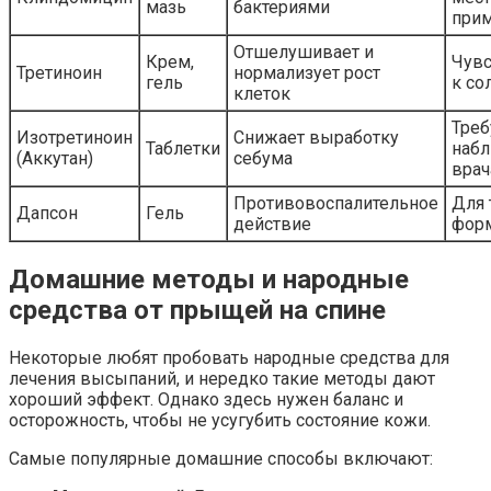
мазь
бактериями
при
Отшелушивает и
Крем,
Чувс
Третиноин
нормализует рост
гель
к со
клеток
Треб
Изотретиноин
Снижает выработку
Таблетки
наб
(Аккутан)
себума
врач
Противовоспалительное
Для
Дапсон
Гель
действие
форм
Домашние методы и народные
средства от прыщей на спине
Некоторые любят пробовать народные средства для
лечения высыпаний, и нередко такие методы дают
хороший эффект. Однако здесь нужен баланс и
осторожность, чтобы не усугубить состояние кожи.
Самые популярные домашние способы включают: