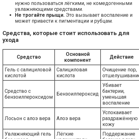
нужно пользоваться лёгкими, не комедогенными
увлажняющими средствами.
Не трогайте прыщи.
Это вызывает воспаление и
может привести к пигментации и рубцам.
Средства, которые стоит использовать для
ухода
Основной
Средство
Действие
компонент
Гель с салициловой
Салициловая
Очищение пор,
кислотой
кислота
отшелушивани
Убивает
Средство с
бактерии,
Бензоилпероксид
бензоилпероксидом
уменьшая
воспаление
Успокаивает
Лосьон с алоэ вера
Алоэ вера
раздражённую
кожу
Увлажняющий гель
Лёгкие
Поддержание