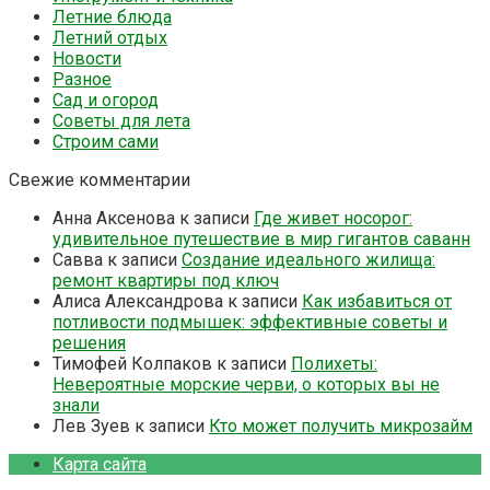
Летние блюда
Летний отдых
Новости
Разное
Сад и огород
Советы для лета
Строим сами
Свежие комментарии
Анна Аксенова
к записи
Где живет носорог:
удивительное путешествие в мир гигантов саванн
Савва
к записи
Создание идеального жилища:
ремонт квартиры под ключ
Алиса Александрова
к записи
Как избавиться от
потливости подмышек: эффективные советы и
решения
Тимофей Колпаков
к записи
Полихеты:
Невероятные морские черви, о которых вы не
знали
Лев Зуев
к записи
Кто может получить микрозайм
Карта сайта