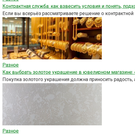
Контрактная служба: как взвесить условия и понять, подхо
Если вы всерьёз рассматриваете решение о контрактной 
Разное
Как выбрать золотое украшение в ювелирном магазине: 
Покупка золотого украшения должна приносить радость, а 
Разное