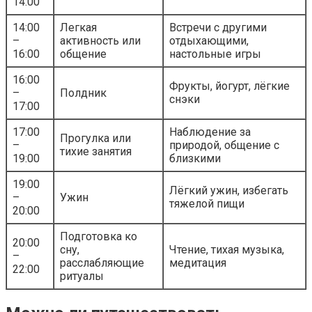
14:00
14:00
Легкая
Встречи с другими
–
активность или
отдыхающими,
16:00
общение
настольные игры
16:00
Фрукты, йогурт, лёгкие
–
Полдник
снэки
17:00
17:00
Наблюдение за
Прогулка или
–
природой, общение с
тихие занятия
19:00
близкими
19:00
Лёгкий ужин, избегать
–
Ужин
тяжелой пищи
20:00
Подготовка ко
20:00
сну,
Чтение, тихая музыка,
–
расслабляющие
медитация
22:00
ритуалы