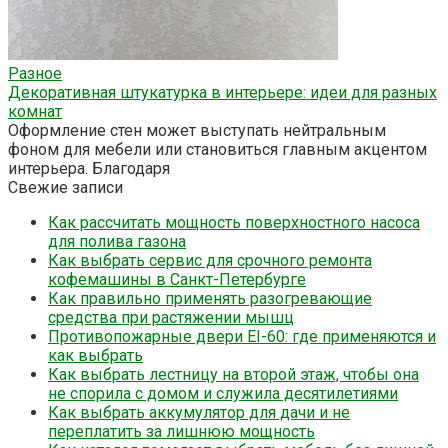
Разное
Декоративная штукатурка в интерьере: идеи для разных
комнат
Оформление стен может выступать нейтральным
фоном для мебели или становиться главным акцентом
интерьера. Благодаря
Свежие записи
Как рассчитать мощность поверхностного насоса
для полива газона
Как выбрать сервис для срочного ремонта
кофемашины в Санкт-Петербурге
Как правильно применять разогревающие
средства при растяжении мышц
Противопожарные двери EI-60: где применяются и
как выбрать
Как выбрать лестницу на второй этаж, чтобы она
не спорила с домом и служила десятилетиями
Как выбрать аккумулятор для дачи и не
переплатить за лишнюю мощность