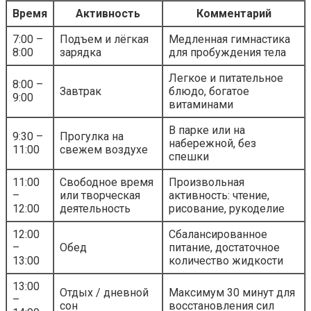
Время
Активность
Комментарий
7:00 –
Подъем и лёгкая
Медленная гимнастика
8:00
зарядка
для пробуждения тела
Легкое и питательное
8:00 –
Завтрак
блюдо, богатое
9:00
витаминами
В парке или на
9:30 –
Прогулка на
набережной, без
11:00
свежем воздухе
спешки
11:00
Свободное время
Произвольная
–
или творческая
активность: чтение,
12:00
деятельность
рисование, рукоделие
12:00
Сбалансированное
–
Обед
питание, достаточное
13:00
количество жидкости
13:00
Отдых / дневной
Максимум 30 минут для
–
сон
восстановления сил