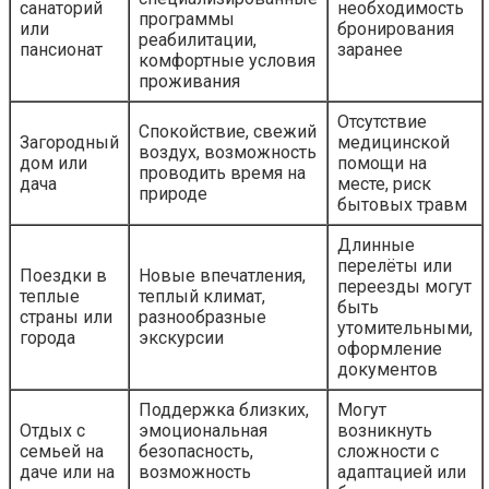
санаторий
необходимость
программы
или
бронирования
реабилитации,
пансионат
заранее
комфортные условия
проживания
Отсутствие
Спокойствие, свежий
Загородный
медицинской
воздух, возможность
дом или
помощи на
проводить время на
дача
месте, риск
природе
бытовых травм
Длинные
перелёты или
Поездки в
Новые впечатления,
переезды могут
теплые
теплый климат,
быть
страны или
разнообразные
утомительными,
города
экскурсии
оформление
документов
Поддержка близких,
Могут
Отдых с
эмоциональная
возникнуть
семьей на
безопасность,
сложности с
даче или на
возможность
адаптацией или