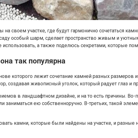
 на своем участке, где будут гармонично сочетаться камни
аду особый шарм, сделает пространство живым и уютным. В
е использовать, а также поделюсь секретами, которые по
 она так популярна
снове которого лежит сочетание камней разных размеров 
р, создавая живописный уголок, который радует глаз и п
иемов в ландшафтном дизайне, и на то есть причины. Во-пе
сли заниматься ею собственноручно. В-третьих, такой элем
овать камни, которые были найдены на участке, и разные н