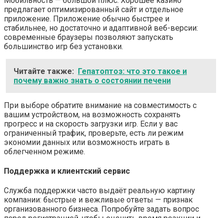
Мобильность — большой плюс. Хорошее казино
предлагает оптимизированный сайт и отдельное
приложение. Приложение обычно быстрее и
стабильнее, но достаточно и адаптивной веб-версии:
современные браузеры позволяют запускать
большинство игр без установки.
Читайте также:
Гепатоптоз: что это такое и
почему важно знать о состоянии печени
При выборе обратите внимание на совместимость с
вашим устройством, на возможность сохранять
прогресс и на скорость загрузки игр. Если у вас
ограниченный трафик, проверьте, есть ли режим
экономии данных или возможность играть в
облегченном режиме.
Поддержка и клиентский сервис
Служба поддержки часто выдаёт реальную картину
компании: быстрые и вежливые ответы — признак
организованного бизнеса. Попробуйте задать вопрос