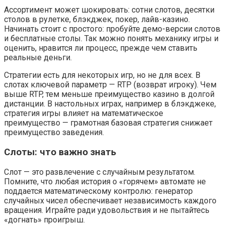
Ассортимент может шокировать: сотни слотов, десятки
столов в рулетке, блэкджек, покер, лайв-казино.
Начинать стоит с простого: пробуйте демо-версии слотов
и бесплатные столы. Так можно понять механику игры и
оценить, нравится ли процесс, прежде чем ставить
реальные деньги.
Стратегии есть для некоторых игр, но не для всех. В
слотах ключевой параметр — RTP (возврат игроку). Чем
выше RTP, тем меньше преимущество казино в долгой
дистанции. В настольных играх, например в блэкджеке,
стратегия игры влияет на математическое
преимущество — грамотная базовая стратегия снижает
преимущество заведения.
Слоты: что важно знать
Слот — это развлечение с случайным результатом.
Помните, что любая история о «горячем» автомате не
поддается математическому контролю: генератор
случайных чисел обеспечивает независимость каждого
вращения. Играйте ради удовольствия и не пытайтесь
«догнать» проигрыш.