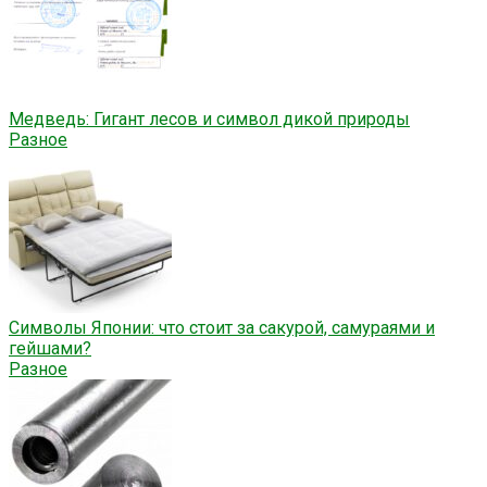
Медведь: Гигант лесов и символ дикой природы
Разное
Символы Японии: что стоит за сакурой, самураями и
гейшами?
Разное