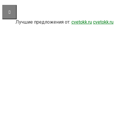
Лучшие предложения от:
cvetokk.ru
cvetokk.ru