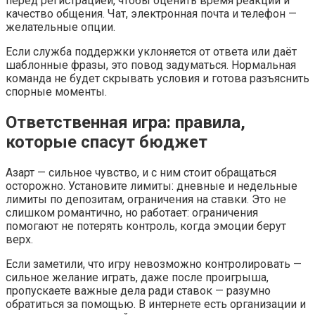
перед регистрацией, чтобы оценить время реакции и
качество общения. Чат, электронная почта и телефон —
желательные опции.
Если служба поддержки уклоняется от ответа или даёт
шаблонные фразы, это повод задуматься. Нормальная
команда не будет скрывать условия и готова разъяснить
спорные моменты.
Ответственная игра: правила,
которые спасут бюджет
Азарт — сильное чувство, и с ним стоит обращаться
осторожно. Установите лимиты: дневные и недельные
лимиты по депозитам, ограничения на ставки. Это не
слишком романтично, но работает: ограничения
помогают не потерять контроль, когда эмоции берут
верх.
Если заметили, что игру невозможно контролировать —
сильное желание играть, даже после проигрыша,
пропускаете важные дела ради ставок — разумно
обратиться за помощью. В интернете есть организации и