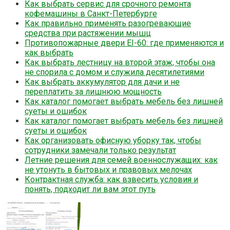
Как выбрать сервис для срочного ремонта
кофемашины в Санкт-Петербурге
Как правильно применять разогревающие
средства при растяжении мышц
Противопожарные двери EI-60: где применяются и
как выбрать
Как выбрать лестницу на второй этаж, чтобы она
не спорила с домом и служила десятилетиями
Как выбрать аккумулятор для дачи и не
переплатить за лишнюю мощность
Как каталог помогает выбрать мебель без лишней
суеты и ошибок
Как каталог помогает выбрать мебель без лишней
суеты и ошибок
Как организовать офисную уборку так, чтобы
сотрудники замечали только результат
Летние решения для семей военнослужащих: как
не утонуть в бытовых и правовых мелочах
Контрактная служба: как взвесить условия и
понять, подходит ли вам этот путь