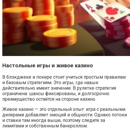
Настольные игры и живое казино
В блэкджеке и покере стоит учиться простым правилам
и базовым стратегиям. Это игры, где навык
действительно имеет значение. В рулетке стратегия
ограничена: шансы фиксированы, и долгосрочно
преимущество остаётся на стороне казино.
Живое казино — это отдельный опыт: игра с реальными
дилерами добавляет эмоций и общности. Однако потоки
и ставки там иногда выше, поэтому следите за
лимитами и собственным банкроллом.