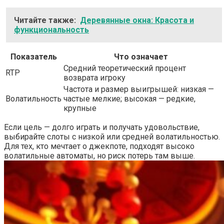
Читайте также:
Деревянные окна: Красота и
функциональность
Показатель
Что означает
Средний теоретический процент
RTP
возврата игроку
Частота и размер выигрышей: низкая —
Волатильность
частые мелкие; высокая — редкие,
крупные
Если цель — долго играть и получать удовольствие,
выбирайте слоты с низкой или средней волатильностью.
Для тех, кто мечтает о джекпоте, подходят высоко
волатильные автоматы, но риск потерь там выше.