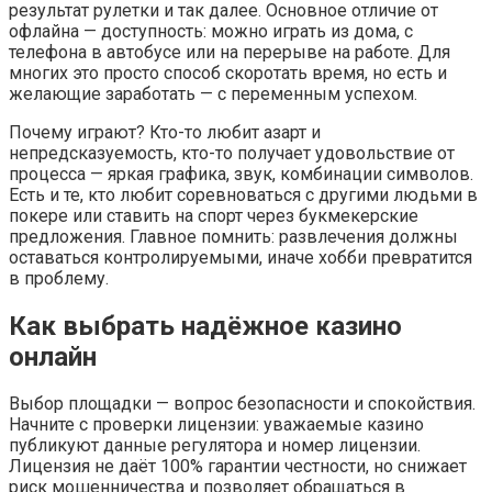
результат рулетки и так далее. Основное отличие от
офлайна — доступность: можно играть из дома, с
телефона в автобусе или на перерыве на работе. Для
многих это просто способ скоротать время, но есть и
желающие заработать — с переменным успехом.
Почему играют? Кто-то любит азарт и
непредсказуемость, кто-то получает удовольствие от
процесса — яркая графика, звук, комбинации символов.
Есть и те, кто любит соревноваться с другими людьми в
покере или ставить на спорт через букмекерские
предложения. Главное помнить: развлечения должны
оставаться контролируемыми, иначе хобби превратится
в проблему.
Как выбрать надёжное казино
онлайн
Выбор площадки — вопрос безопасности и спокойствия.
Начните с проверки лицензии: уважаемые казино
публикуют данные регулятора и номер лицензии.
Лицензия не даёт 100% гарантии честности, но снижает
риск мошенничества и позволяет обращаться в