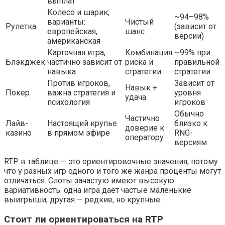
выплат
Колесо и шарик;
~94–98%
варианты:
Чистый
Рулетка
(зависит от
европейская,
шанс
версии)
американская
Карточная игра,
Комбинация
~99% при
Блэкджек
частично зависит от
риска и
правильной
навыка
стратегии
стратегии
Против игроков,
Зависит от
Навык +
Покер
важна стратегия и
уровня
удача
психология
игроков
Обычно
Частично
Лайв-
Настоящий крупье
близко к
доверие к
казино
в прямом эфире
RNG-
оператору
версиям
RTP в таблице — это ориентировочные значения, потому
что у разных игр одного и того же жанра проценты могут
отличаться. Слоты зачастую имеют высокую
вариативность: одна игра даёт частые маленькие
выигрыши, другая — редкие, но крупные.
Стоит ли ориентироваться на RTP