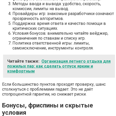
Методы ввода и вывода: удобство, скорость,
комиссии, лимиты на вывод.
Провайдеры игр: знакомые разработчики означают
прозрачность алгоритмов.
Поддержка: время ответа и качество помощи в
критических ситуациях.
Условия бонусов: внимательно читайте вейджер,
ограничения по ставкам и списку игр.
Политика ответственной игры: лимиты,
самоисключение, инструменты контроля.
Читайте также:
Организация летнего отдыха для
пожилых пар: как сделать отпуск ярким и
комфортным
Если большинство пунктов проходят проверку, шанс
столкнуться с проблемами падает. Это не даёт
стопроцентной гарантии, но снижает риски.
Бонусы, фриспины и скрытые
условия