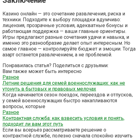
Заключение
Казино онлайн — это сочетание развлечения, риска и
техники. Подходите к выбору площадки вдумчиво:
лицензия, прозрачные условия, адекватные бонусы и
работающая поддержка — ваши главные ориентиры.
Игры предлагают разные сочетания удачи и навыка, и
именно это разнообразие делает опыт интересным. Но
самое главное — контролируйте бюджет и эмоции. Тогда
азарт останется развлечением, а не проблемой.
Понравилась статья? Поделиться с друзьями:
Вам также может быть интересно
Разное
Летние решения для семей военнослужащих: как не
утонуть в бытовых и правовых мелочах
Когда начинается сезон поездок, переездов и отпусков,
у семей военнослужащих быстро накапливаются
вопросы, которые
Разное
Контрактная служба: как взвесить условия и понять,
подходит ли вам этот путь
Если вы всерьёз рассматриваете решение о
контрактной службе, полезно сначала спокойно изучить