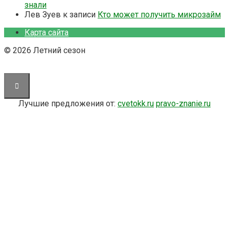
знали
Лев Зуев
к записи
Кто может получить микрозайм
Карта сайта
© 2026 Летний сезон
Лучшие предложения от:
cvetokk.ru
pravo-znanie.ru