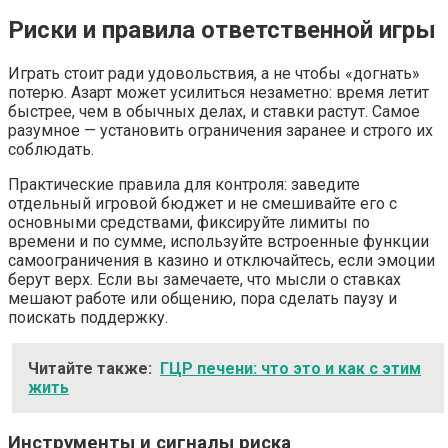
Риски и правила ответственной игры
Играть стоит ради удовольствия, а не чтобы «догнать»
потерю. Азарт может усилиться незаметно: время летит
быстрее, чем в обычных делах, и ставки растут. Самое
разумное — установить ограничения заранее и строго их
соблюдать.
Практические правила для контроля: заведите
отдельный игровой бюджет и не смешивайте его с
основными средствами, фиксируйте лимиты по
времени и по сумме, используйте встроенные функции
самоограничения в казино и отключайтесь, если эмоции
берут верх. Если вы замечаете, что мысли о ставках
мешают работе или общению, пора сделать паузу и
поискать поддержку.
Читайте также:
ГЦР печени: что это и как с этим
жить
Инструменты и сигналы риска