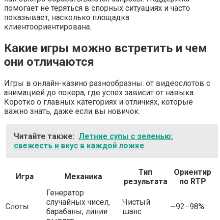
помогает не теряться в спорных ситуациях и часто
показывает, насколько площадка
клиентоориентирована.
Какие игры можно встретить и чем
они отличаются
Игры в онлайн-казино разнообразны: от видеослотов с
анимацией до покера, где успех зависит от навыка.
Коротко о главных категориях и отличиях, которые
важно знать, даже если вы новичок.
Читайте также:
Летние супы с зеленью:
свежесть и вкус в каждой ложке
Тип
Ориентир
Игра
Механика
результата
по RTP
Генератор
случайных чисел,
Чистый
Слоты
~92–98%
барабаны, линии
шанс