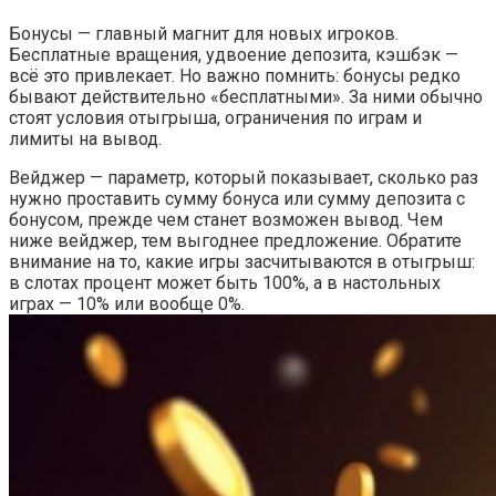
Бонусы — главный магнит для новых игроков.
Бесплатные вращения, удвоение депозита, кэшбэк —
всё это привлекает. Но важно помнить: бонусы редко
бывают действительно «бесплатными». За ними обычно
стоят условия отыгрыша, ограничения по играм и
лимиты на вывод.
Вейджер — параметр, который показывает, сколько раз
нужно проставить сумму бонуса или сумму депозита с
бонусом, прежде чем станет возможен вывод. Чем
ниже вейджер, тем выгоднее предложение. Обратите
внимание на то, какие игры засчитываются в отыгрыш:
в слотах процент может быть 100%, а в настольных
играх — 10% или вообще 0%.