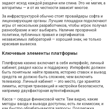
задают исход каждой раздачи или спина. Это не магия, а
алгоритмы — и от их честности зависит многое.
За инфраструктурой обычно стоят провайдеры софта и
лицензирующие органы. Лучшие площадки подключают
игры от нескольких разработчиков, чтобы игрок получал
разнообразие и мог выбирать. Наличие прозрачной
политики, публичных правил и сертификатов
независимых лабораторий — хороший знак, не только
красивая вывеска.
Ключевые элементы платформы
Платформа казино включает в себя интерфейс, личный
кабинет, раздел кассы и поддержку. Интерфейс должен
быть понятным: найти правила, историю ставок и вывод
средств не должно быть сложнее, чем включить
телевизор. Личный кабинет — это место, где хранятся
лимиты, история транзакций и настройки безопасности,
например двухфакторная аутентификация.
Касса — сердце финансовой части. Там видно, какие
методы ввода и вывода доступны, есть ли комиссии, и
как быстро обрабатываются запросы. Поддержка