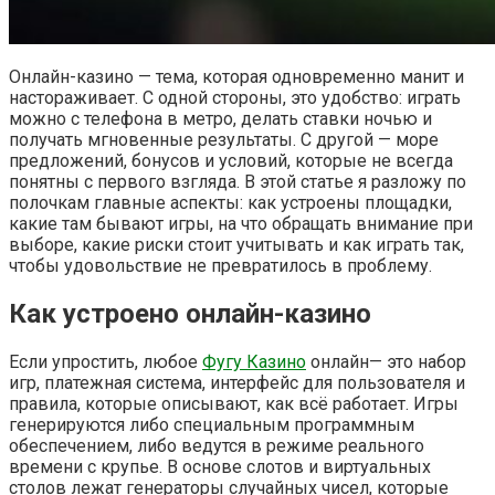
Онлайн-казино — тема, которая одновременно манит и
настораживает. С одной стороны, это удобство: играть
можно с телефона в метро, делать ставки ночью и
получать мгновенные результаты. С другой — море
предложений, бонусов и условий, которые не всегда
понятны с первого взгляда. В этой статье я разложу по
полочкам главные аспекты: как устроены площадки,
какие там бывают игры, на что обращать внимание при
выборе, какие риски стоит учитывать и как играть так,
чтобы удовольствие не превратилось в проблему.
Как устроено онлайн-казино
Если упростить, любое
Фугу Казино
онлайн— это набор
игр, платежная система, интерфейс для пользователя и
правила, которые описывают, как всё работает. Игры
генерируются либо специальным программным
обеспечением, либо ведутся в режиме реального
времени с крупье. В основе слотов и виртуальных
столов лежат генераторы случайных чисел, которые