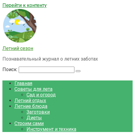
Перейти к контенту
Летний сезон
Познавательный журнал о летних заботах
Поиск:
Главная
Советы для лета
Сад и огород
Летний отдых
Летние блюда
Заготовки
Диеты
Строим сами
Инструмент и техника