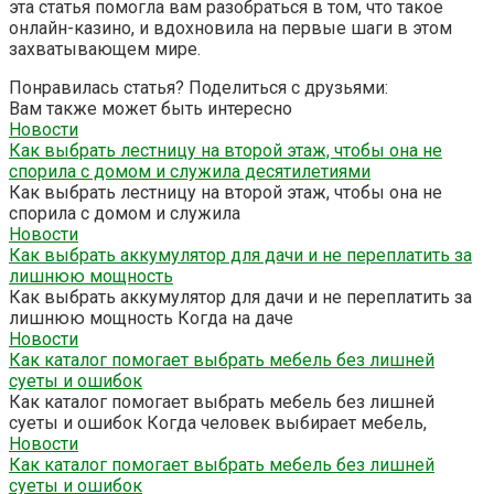
эта статья помогла вам разобраться в том, что такое
онлайн-казино, и вдохновила на первые шаги в этом
захватывающем мире.
Понравилась статья? Поделиться с друзьями:
Вам также может быть интересно
Новости
Как выбрать лестницу на второй этаж, чтобы она не
спорила с домом и служила десятилетиями
Как выбрать лестницу на второй этаж, чтобы она не
спорила с домом и служила
Новости
Как выбрать аккумулятор для дачи и не переплатить за
лишнюю мощность
Как выбрать аккумулятор для дачи и не переплатить за
лишнюю мощность Когда на даче
Новости
Как каталог помогает выбрать мебель без лишней
суеты и ошибок
Как каталог помогает выбрать мебель без лишней
суеты и ошибок Когда человек выбирает мебель,
Новости
Как каталог помогает выбрать мебель без лишней
суеты и ошибок