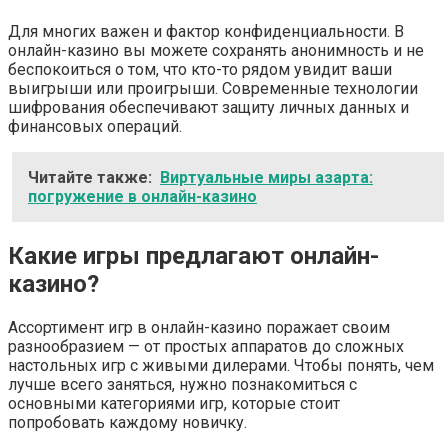
Для многих важен и фактор конфиденциальности. В
онлайн-казино вы можете сохранять анонимность и не
беспокоиться о том, что кто-то рядом увидит ваши
выигрыши или проигрыши. Современные технологии
шифрования обеспечивают защиту личных данных и
финансовых операций.
Читайте также:
Виртуальные миры азарта:
погружение в онлайн-казино
Какие игры предлагают онлайн-
казино?
Ассортимент игр в онлайн-казино поражает своим
разнообразием — от простых аппаратов до сложных
настольных игр с живыми дилерами. Чтобы понять, чем
лучше всего заняться, нужно познакомиться с
основными категориями игр, которые стоит
попробовать каждому новичку.