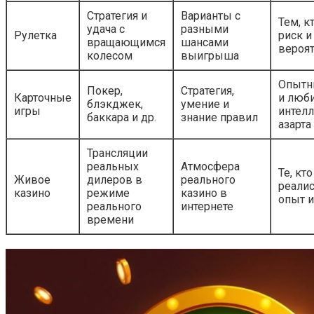
Стратегия и
Варианты с
Тем, к
удача с
разными
Рулетка
риск и
вращающимся
шансами
вероя
колесом
выигрыша
Опытн
Покер,
Стратегия,
Карточные
и люб
блэкджек,
умение и
игры
интелл
баккара и др.
знание правил
азарта
Трансляции
реальных
Атмосфера
Те, кт
Живое
дилеров в
реального
реали
казино
режиме
казино в
опыт 
реального
интернете
времени