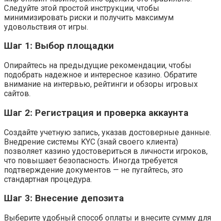
Следуйте этой простой инструкции, чтобы
минимизировать риски и получить максимум
удовольствия от игры.
Шаг 1: Выбор площадки
Опирайтесь на предыдущие рекомендации, чтобы
подобрать надежное и интересное казино. Обратите
внимание на интервью, рейтинги и обзоры игровых
сайтов.
Шаг 2: Регистрация и проверка аккаунта
Создайте учетную запись, указав достоверные данные.
Внедрение системы KYC (знай своего клиента)
позволяет казино удостовериться в личности игроков,
что повышает безопасность. Иногда требуется
подтверждение документов — не пугайтесь, это
стандартная процедура.
Шаг 3: Внесение депозита
Выберите удобный способ оплаты и внесите сумму для