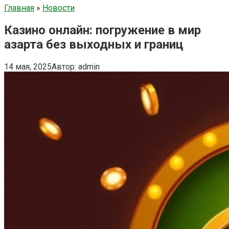
Главная
»
Новости
Казино онлайн: погружение в мир
азарта без выходных и границ
14 мая, 2025
Автор:
admin