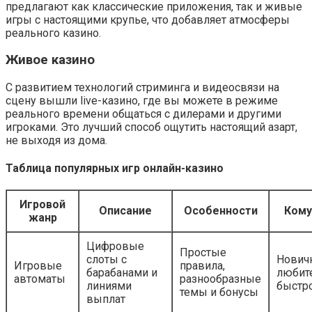
предлагают как классические приложения, так и живые
игры с настоящими крупье, что добавляет атмосферы
реального казино.
Живое казино
С развитием технологий стриминга и видеосвязи на
сцену вышли live-казино, где вы можете в режиме
реального времени общаться с дилерами и другими
игроками. Это лучший способ ощутить настоящий азарт,
не выходя из дома.
Таблица популярных игр онлайн-казино
Игровой
Описание
Особенности
Кому
жанр
Цифровые
Простые
слоты с
Нович
Игровые
правила,
барабанами и
любит
автоматы
разнообразные
линиями
быстро
темы и бонусы
выплат