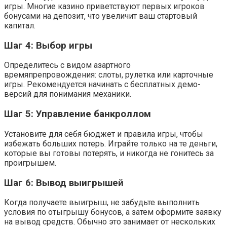
игры. Многие казино приветствуют первых игроков
бонусами на депозит, что увеличит ваш стартовый
капитал.
Шаг 4: Выбор игры
Определитесь с видом азартного
времяпрепровождения: слоты, рулетка или карточные
игры. Рекомендуется начинать с бесплатных демо-
версий для понимания механики.
Шаг 5: Управление банкроллом
Установите для себя бюджет и правила игры, чтобы
избежать больших потерь. Играйте только на те деньги,
которые вы готовы потерять, и никогда не гонитесь за
проигрышем.
Шаг 6: Вывод выигрышей
Когда получаете выигрыш, не забудьте выполнить
условия по отыгрышу бонусов, а затем оформите заявку
на вывод средств. Обычно это занимает от нескольких