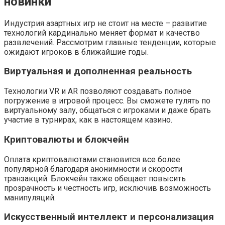
новинки
Индустрия азартных игр не стоит на месте – развитие
технологий кардинально меняет формат и качество
развлечений. Рассмотрим главные тенденции, которые
ожидают игроков в ближайшие годы.
Виртуальная и дополненная реальность
Технологии VR и AR позволяют создавать полное
погружение в игровой процесс. Вы сможете гулять по
виртуальному залу, общаться с игроками и даже брать
участие в турнирах, как в настоящем казино.
Криптовалюты и блокчейн
Оплата криптовалютами становится все более
популярной благодаря анонимности и скорости
транзакций. Блокчейн также обещает повысить
прозрачность и честность игр, исключив возможность
манипуляций.
Искусственный интеллект и персонализация