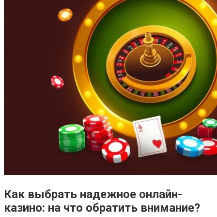
Как выбрать надежное онлайн-
казино: на что обратить внимание?