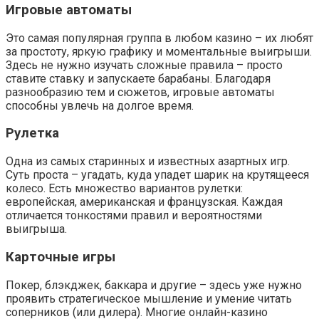
Игровые автоматы
Это самая популярная группа в любом казино – их любят
за простоту, яркую графику и моментальные выигрыши.
Здесь не нужно изучать сложные правила – просто
ставите ставку и запускаете барабаны. Благодаря
разнообразию тем и сюжетов, игровые автоматы
способны увлечь на долгое время.
Рулетка
Одна из самых старинных и известных азартных игр.
Суть проста – угадать, куда упадет шарик на крутящееся
колесо. Есть множество вариантов рулетки:
европейская, американская и французская. Каждая
отличается тонкостями правил и вероятностями
выигрыша.
Карточные игры
Покер, блэкджек, баккара и другие – здесь уже нужно
проявить стратегическое мышление и умение читать
соперников (или дилера). Многие онлайн-казино