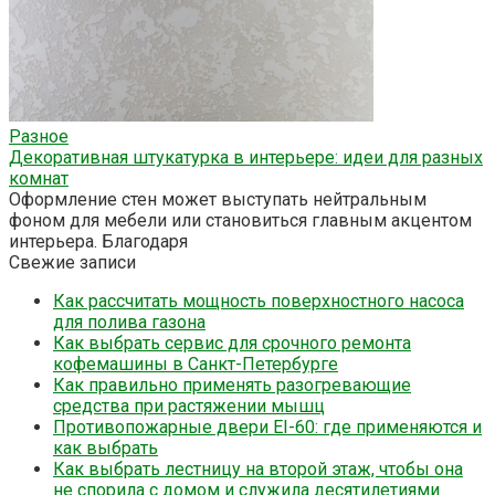
Разное
Декоративная штукатурка в интерьере: идеи для разных
комнат
Оформление стен может выступать нейтральным
фоном для мебели или становиться главным акцентом
интерьера. Благодаря
Свежие записи
Как рассчитать мощность поверхностного насоса
для полива газона
Как выбрать сервис для срочного ремонта
кофемашины в Санкт-Петербурге
Как правильно применять разогревающие
средства при растяжении мышц
Противопожарные двери EI-60: где применяются и
как выбрать
Как выбрать лестницу на второй этаж, чтобы она
не спорила с домом и служила десятилетиями