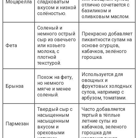
Моцарелла
сладковатым
отлично сочетается с
вкусом и низкой
базиликом и
солёностью.
оливковым маслом.
Соленый и
немного острый
Прекрасно добавляет
сыр из овечьего
пикантности супам на
Фета
или козьего
основе огурцов,
молока, с
кабачков, зелёного
плотной
горошка.
текстурой.
Используется для
Похож на фету,
овощных и
но немного
Брынза
фруктовых холодных
мягче и менее
супов, например с
соленый.
арбузом, томатами.
Твердый сыр с
Часто добавляется
насыщенным
тертый в тёплые
насыщенным
летние супы из
Пармезан
вкусом и
кабачков, зеленого
ореховыми
горошка для