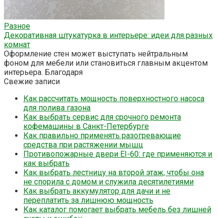
Разное
Декоративная штукатурка в интерьере: идеи для разных
комнат
Оформление стен может выступать нейтральным
фоном для мебели или становиться главным акцентом
интерьера. Благодаря
Свежие записи
Как рассчитать мощность поверхностного насоса
для полива газона
Как выбрать сервис для срочного ремонта
кофемашины в Санкт-Петербурге
Как правильно применять разогревающие
средства при растяжении мышц
Противопожарные двери EI-60: где применяются и
как выбрать
Как выбрать лестницу на второй этаж, чтобы она
не спорила с домом и служила десятилетиями
Как выбрать аккумулятор для дачи и не
переплатить за лишнюю мощность
Как каталог помогает выбрать мебель без лишней