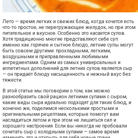
Лето — время легких и свежих блюд, когда хочется есть
что-то простое, не перегружающее желудок, но при этом
питательное и вкусное. Особенно это касается супов.
Хотя традиционно многие представляют себе суп
именно как горячее и сытное блюдо, летние супы могут
быть совсем другими: прохладными, легкими,
воздушными и приправленными любимыми
ингредиентами. Одним из самых универсальных и
аппетитных дополнений для летних супов является сыр
— он придаёт блюду насыщенность и нежный вкус без
тяжести.
В этой статье мы поговорим о том, как можно
разнообразить свой рацион летними супами с сыром,
какие виды сыра идеально подходят для таких блюд, и
конечно же, поделимся несколькими простыми и
оригинальными рецептами, которые помогут вам
насладиться летом и при этом не лишиться сил и
хорошего настроения. Если вы никогда не пробовали
сочетать сыр с холодными супами — самое время
изменить это и открыть для себя новые грани