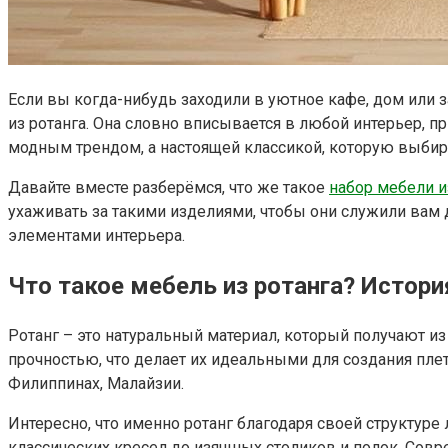
Если вы когда-нибудь заходили в уютное кафе, дом или 
из ротанга. Она словно вписывается в любой интерьер, п
модным трендом, а настоящей классикой, которую выбира
Давайте вместе разберёмся, что же такое
набор мебели и
ухаживать за такими изделиями, чтобы они служили вам д
элементами интерьера.
Что такое мебель из ротанга? Истори
Ротанг – это натуральный материал, который получают из
прочностью, что делает их идеальными для создания плет
Филиппинах, Малайзии.
Интересно, что именно ротанг благодаря своей структуре
классических кресел до изящных столиков и полок. Сов