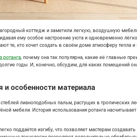
загородный коттедж и заметили легкую, воздушную мебель 
ридавая ему особое настроение уюта и одновременно лёгкос
ют те, кто хочет создать в своём доме атмосферу тепла и
з ротанга
, почему она так популярна, какие её главные пр
олгие годы. И, конечно, обсудим, для каких помещений она
я и особенности материала
 стеблей лианоподобных пальм, растущих в тропических лес
ёной мебели. История использования ротанга насчитывает с
 легко поддаётся изгибу, что позволяет мастерам создават
ременные технологии позволяют дополнительно обрабатыва