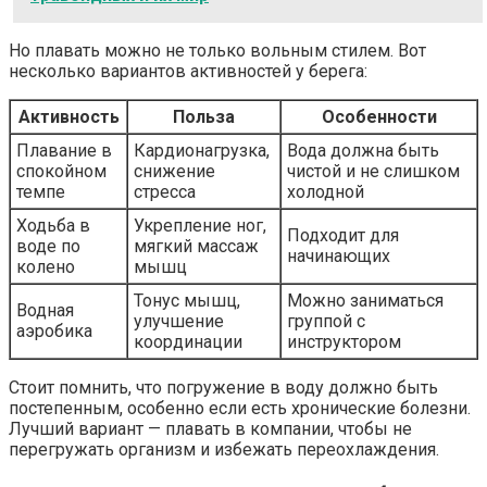
Но плавать можно не только вольным стилем. Вот
несколько вариантов активностей у берега:
Активность
Польза
Особенности
Плавание в
Кардионагрузка,
Вода должна быть
спокойном
снижение
чистой и не слишком
темпе
стресса
холодной
Ходьба в
Укрепление ног,
Подходит для
воде по
мягкий массаж
начинающих
колено
мышц
Тонус мышц,
Можно заниматься
Водная
улучшение
группой с
аэробика
координации
инструктором
Стоит помнить, что погружение в воду должно быть
постепенным, особенно если есть хронические болезни.
Лучший вариант — плавать в компании, чтобы не
перегружать организм и избежать переохлаждения.