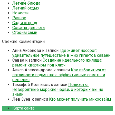
Летние блюда
Летний отдых
Новости
Разное
Сад и огород
Советы для лета
Строим сами
Свежие комментарии
Анна Аксенова
к записи
Где живет носорог:
удивительное путешествие в мир гигантов саванн
Савва
к записи
Создание идеального жилища:
ремонт квартиры под ключ
Алиса Александрова
к записи
Как избавиться от
потливости подмышек: эффективные советы и
решения
Тимофей Колпаков
к записи
Полихеты:
Невероятные морские черви, о которых вы не
знали
Лев Зуев
к записи
Кто может получить микрозайм
Карта сайта