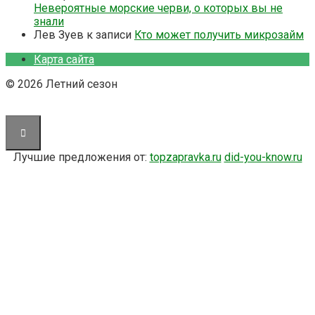
Невероятные морские черви, о которых вы не
знали
Лев Зуев
к записи
Кто может получить микрозайм
Карта сайта
© 2026 Летний сезон
Лучшие предложения от:
topzapravka.ru
did-you-know.ru