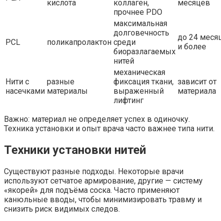
кислота
коллаген,
месяцев
прочнее PDO
максимальная
долговечность
до 24 меся
PCL
поликапролактон
среди
и более
биоразлагаемых
нитей
механическая
Нити с
разные
фиксация ткани,
зависит от
насечками
материалы
выраженный
материала
лифтинг
Важно: материал не определяет успех в одиночку.
Техника установки и опыт врача часто важнее типа нити.
Техники установки нитей
Существуют разные подходы. Некоторые врачи
используют сетчатое армирование, другие — систему
«якорей» для подъёма соска. Часто применяют
канюльные вводы, чтобы минимизировать травму и
снизить риск видимых следов.