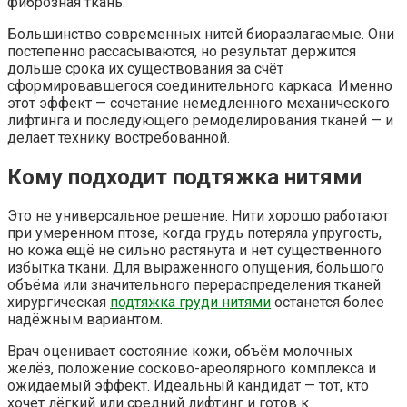
фиброзная ткань.
Большинство современных нитей биоразлагаемые. Они
постепенно рассасываются, но результат держится
дольше срока их существования за счёт
сформировавшегося соединительного каркаса. Именно
этот эффект — сочетание немедленного механического
лифтинга и последующего ремоделирования тканей — и
делает технику востребованной.
Кому подходит подтяжка нитями
Это не универсальное решение. Нити хорошо работают
при умеренном птозе, когда грудь потеряла упругость,
но кожа ещё не сильно растянута и нет существенного
избытка ткани. Для выраженного опущения, большого
объёма или значительного перераспределения тканей
хирургическая
подтяжка груди нитями
останется более
надёжным вариантом.
Врач оценивает состояние кожи, объём молочных
желёз, положение сосково-ареолярного комплекса и
ожидаемый эффект. Идеальный кандидат — тот, кто
хочет лёгкий или средний лифтинг и готов к