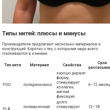
Типы нитей: плюсы и минусы
Производители предлагают несколько материалов и
конструкций. Коротко о тех, с которыми чаще всего
сталкиваются в клинике.
Срок
Тип нити
Материал
Свойства
рассасыва
хорошо держит
форму,
стимулирует
PDO
полидиоксанон
6–12 меся
коллаген,
мягкая
фиксация
долго
полимолочная
стимулирует
12–18
PLA