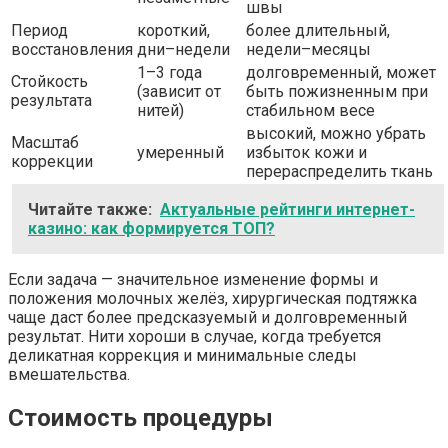
швы
Период
короткий,
более длительный,
восстановления
дни–недели
недели–месяцы
1–3 года
долговременный, может
Стойкость
(зависит от
быть пожизненным при
результата
нитей)
стабильном весе
высокий, можно убрать
Масштаб
умеренный
избыток кожи и
коррекции
перераспределить ткань
Читайте также:
Актуальные рейтинги интернет-
казино: как формируется ТОП?
Если задача — значительное изменение формы и
положения молочных желёз, хирургическая подтяжка
чаще даст более предсказуемый и долговременный
результат. Нити хороши в случае, когда требуется
деликатная коррекция и минимальные следы
вмешательства.
Стоимость процедуры