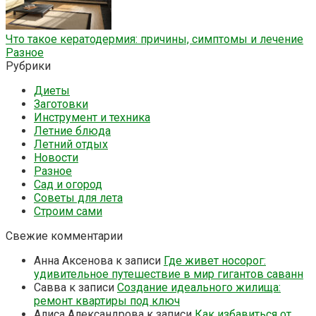
Что такое кератодермия: причины, симптомы и лечение
Разное
Рубрики
Диеты
Заготовки
Инструмент и техника
Летние блюда
Летний отдых
Новости
Разное
Сад и огород
Советы для лета
Строим сами
Свежие комментарии
Анна Аксенова
к записи
Где живет носорог:
удивительное путешествие в мир гигантов саванн
Савва
к записи
Создание идеального жилища:
ремонт квартиры под ключ
Алиса Александрова
к записи
Как избавиться от