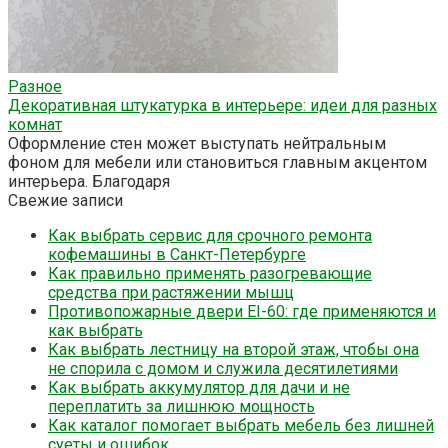
Разное
Декоративная штукатурка в интерьере: идеи для разных
комнат
Оформление стен может выступать нейтральным
фоном для мебели или становиться главным акцентом
интерьера. Благодаря
Свежие записи
Как выбрать сервис для срочного ремонта
кофемашины в Санкт-Петербурге
Как правильно применять разогревающие
средства при растяжении мышц
Противопожарные двери EI-60: где применяются и
как выбрать
Как выбрать лестницу на второй этаж, чтобы она
не спорила с домом и служила десятилетиями
Как выбрать аккумулятор для дачи и не
переплатить за лишнюю мощность
Как каталог помогает выбрать мебель без лишней
суеты и ошибок