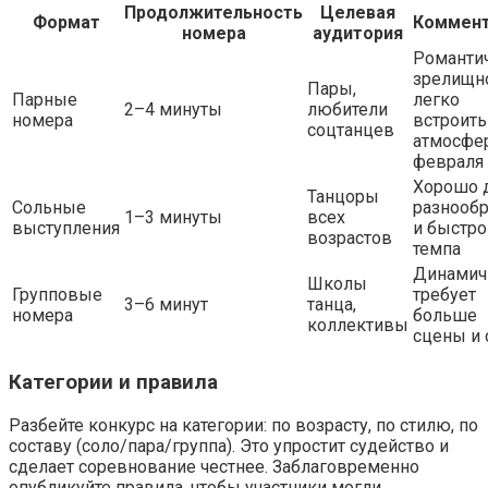
Продолжительность
Целевая
Формат
Коммент
номера
аудитория
Романти
зрелищн
Пары,
Парные
легко
2–4 минуты
любители
номера
встроить
соцтанцев
атмосфе
февраля
Хорошо 
Танцоры
Сольные
разнообр
1–3 минуты
всех
выступления
и быстро
возрастов
темпа
Динамич
Школы
Групповые
требует
3–6 минут
танца,
номера
больше
коллективы
сцены и 
Категории и правила
Разбейте конкурс на категории: по возрасту, по стилю, по
составу (соло/пара/группа). Это упростит судейство и
сделает соревнование честнее. Заблаговременно
опубликуйте правила, чтобы участники могли