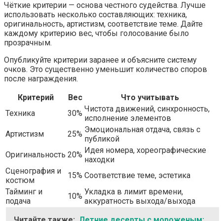
Чёткие критерии — основа честного судейства. Лучше
использовать несколько составляющих: техника,
оригинальность, артистизм, соответствие теме. Дайте
каждому критерию вес, чтобы голосование было
прозрачным.
Опубликуйте критерии заранее и объясните систему
очков. Это существенно уменьшит количество споров
после награждения.
Критерий
Вес
Что учитывать
Чистота движений, синхронность,
Техника
30%
исполнение элементов
Эмоциональная отдача, связь с
Артистизм
25%
публикой
Идея номера, хореографические
Оригинальность
20%
находки
Сценография и
15%
Соответствие теме, эстетика
костюм
Тайминг и
Укладка в лимит времени,
10%
подача
аккуратность выхода/выхода
Читайте также:
Летние десерты с мороженым: