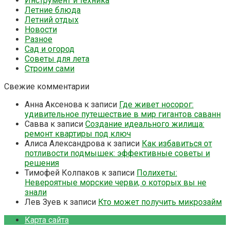
Инструмент и техника
Летние блюда
Летний отдых
Новости
Разное
Сад и огород
Советы для лета
Строим сами
Свежие комментарии
Анна Аксенова
к записи
Где живет носорог:
удивительное путешествие в мир гигантов саванн
Савва
к записи
Создание идеального жилища:
ремонт квартиры под ключ
Алиса Александрова
к записи
Как избавиться от
потливости подмышек: эффективные советы и
решения
Тимофей Колпаков
к записи
Полихеты:
Невероятные морские черви, о которых вы не
знали
Лев Зуев
к записи
Кто может получить микрозайм
Карта сайта