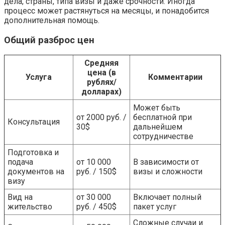
дела, страны, типа визы и даже срочности. Иногда
процесс может растянуться на месяцы, и понадобится
дополнительная помощь.
Общий разброс цен
Средняя
цена (в
Услуга
Комментарии
рублях/
долларах)
Может быть
от 2000 руб. /
бесплатной при
Консультация
30$
дальнейшем
сотрудничестве
Подготовка и
подача
от 10 000
В зависимости от
документов на
руб. / 150$
визы и сложности
визу
Вид на
от 30 000
Включает полный
жительство
руб. / 450$
пакет услуг
Сложные случаи и