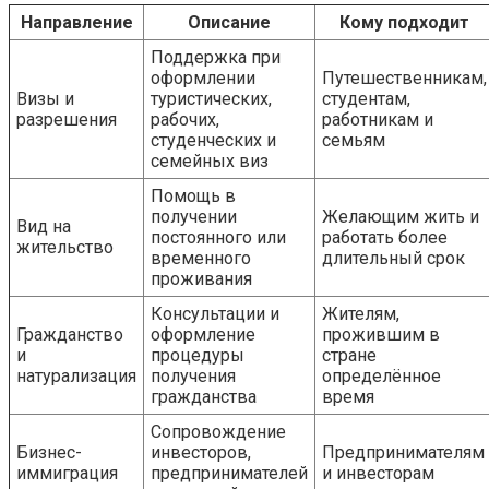
Направление
Описание
Кому подходит
Поддержка при
оформлении
Путешественникам,
Визы и
туристических,
студентам,
разрешения
рабочих,
работникам и
студенческих и
семьям
семейных виз
Помощь в
получении
Желающим жить и
Вид на
постоянного или
работать более
жительство
временного
длительный срок
проживания
Консультации и
Жителям,
Гражданство
оформление
прожившим в
и
процедуры
стране
натурализация
получения
определённое
гражданства
время
Сопровождение
Бизнес-
инвесторов,
Предпринимателям
иммиграция
предпринимателей
и инвесторам