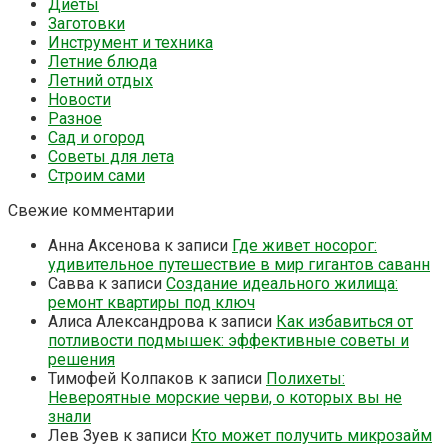
Диеты
Заготовки
Инструмент и техника
Летние блюда
Летний отдых
Новости
Разное
Сад и огород
Советы для лета
Строим сами
Свежие комментарии
Анна Аксенова
к записи
Где живет носорог:
удивительное путешествие в мир гигантов саванн
Савва
к записи
Создание идеального жилища:
ремонт квартиры под ключ
Алиса Александрова
к записи
Как избавиться от
потливости подмышек: эффективные советы и
решения
Тимофей Колпаков
к записи
Полихеты:
Невероятные морские черви, о которых вы не
знали
Лев Зуев
к записи
Кто может получить микрозайм