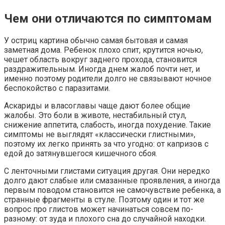
Чем они отличаются по симптомам
У остриц картина обычно самая бытовая и самая
заметная дома. Ребенок плохо спит, крутится ночью,
чешет область вокруг заднего прохода, становится
раздражительным. Иногда днем жалоб почти нет, и
именно поэтому родители долго не связывают ночное
беспокойство с паразитами.
Аскариды и власоглавы чаще дают более общие
жалобы. Это боли в животе, нестабильный стул,
снижение аппетита, слабость, иногда похудение. Такие
симптомы не выглядят «классически глистными»,
поэтому их легко принять за что угодно: от капризов с
едой до затянувшегося кишечного сбоя.
С ленточными глистами ситуация другая. Они нередко
долго дают слабые или смазанные проявления, а иногда
первым поводом становится не самочувствие ребенка, а
странные фрагменты в стуле. Поэтому один и тот же
вопрос про глистов может начинаться совсем по-
разному: от зуда и плохого сна до случайной находки.