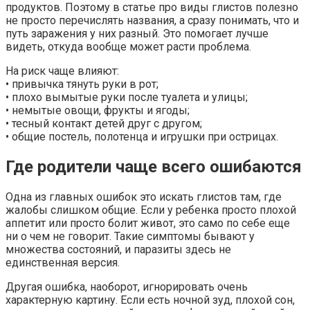
продуктов. Поэтому в статье про виды глистов полезно
не просто перечислять названия, а сразу понимать, что и
путь заражения у них разный. Это помогает лучше
видеть, откуда вообще может расти проблема.
На риск чаще влияют:
• привычка тянуть руки в рот;
• плохо вымытые руки после туалета и улицы;
• немытые овощи, фрукты и ягоды;
• тесный контакт детей друг с другом;
• общие постель, полотенца и игрушки при острицах.
Где родители чаще всего ошибаются
Одна из главных ошибок это искать глистов там, где
жалобы слишком общие. Если у ребенка просто плохой
аппетит или просто болит живот, это само по себе еще
ни о чем не говорит. Такие симптомы бывают у
множества состояний, и паразиты здесь не
единственная версия.
Другая ошибка, наоборот, игнорировать очень
характерную картину. Если есть ночной зуд, плохой сон,