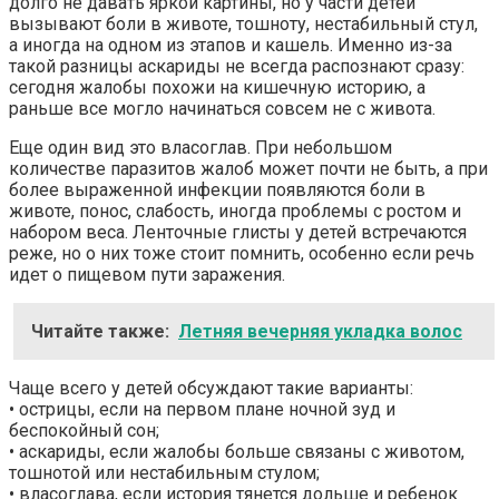
долго не давать яркой картины, но у части детей
вызывают боли в животе, тошноту, нестабильный стул,
а иногда на одном из этапов и кашель. Именно из-за
такой разницы аскариды не всегда распознают сразу:
сегодня жалобы похожи на кишечную историю, а
раньше все могло начинаться совсем не с живота.
Еще один вид это власоглав. При небольшом
количестве паразитов жалоб может почти не быть, а при
более выраженной инфекции появляются боли в
животе, понос, слабость, иногда проблемы с ростом и
набором веса. Ленточные глисты у детей встречаются
реже, но о них тоже стоит помнить, особенно если речь
идет о пищевом пути заражения.
Читайте также:
Летняя вечерняя укладка волос
Чаще всего у детей обсуждают такие варианты:
• острицы, если на первом плане ночной зуд и
беспокойный сон;
• аскариды, если жалобы больше связаны с животом,
тошнотой или нестабильным стулом;
• власоглава, если история тянется дольше и ребенок