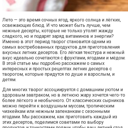
Лето — это время сочных ягод, яркого солнца и лёгких,
освежающих блюд. И что может быть лучше, чем
нежные десерты, которые не только утолят жажду
сладкого, но и подарят заряд витаминов и энергии?
Именно в этот период творог становится одним из
самых востребованных продуктов для приготовления
вкусных летних десертов. Его лёгкая текстура и нежный
вкус идеально сочетаются с фруктами, ягодами и мёдом.
В этой статье мы подробно расскажем о самых
интересных и простых рецептах летних десертов с
творогом, которые придутся по душе и взрослым, и
детям.
Для многих творог ассоциируется с домашним уютом и
здоровым завтраком, но в летнюю жару хочется чего-то
более лёгкого и необычного. От классических сырников
можно перейти к воздушным муссам, тропическим
чизкейкам или нежным запеканкам с сезонными
ягодами. Мы расскажем, как приготовить каждый из
этих десертов, поделимся советами по выбору
продуктов и тонкостями подачи, чтобы ваш летний стол