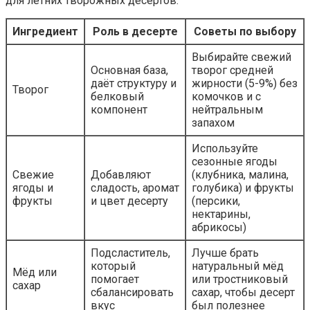
для летних творожных десертов:
Ингредиент
Роль в десерте
Советы по выбору
Выбирайте свежий
Основная база,
творог средней
даёт структуру и
жирности (5-9%) без
Творог
белковый
комочков и с
компонент
нейтральным
запахом
Используйте
сезонные ягоды
Свежие
Добавляют
(клубника, малина,
ягоды и
сладость, аромат
голубика) и фрукты
фрукты
и цвет десерту
(персики,
нектарины,
абрикосы)
Подсластитель,
Лучше брать
который
натуральный мёд
Мёд или
помогает
или тростниковый
сахар
сбалансировать
сахар, чтобы десерт
вкус
был полезнее