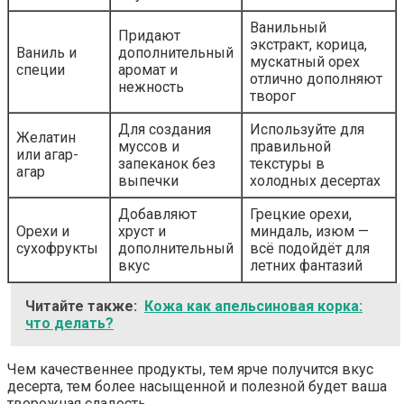
Ванильный
Придают
экстракт, корица,
Ваниль и
дополнительный
мускатный орех
специи
аромат и
отлично дополняют
нежность
творог
Для создания
Используйте для
Желатин
муссов и
правильной
или агар-
запеканок без
текстуры в
агар
выпечки
холодных десертах
Добавляют
Грецкие орехи,
Орехи и
хруст и
миндаль, изюм —
сухофрукты
дополнительный
всё подойдёт для
вкус
летних фантазий
Читайте также:
Кожа как апельсиновая корка:
что делать?
Чем качественнее продукты, тем ярче получится вкус
десерта, тем более насыщенной и полезной будет ваша
творожная сладость.